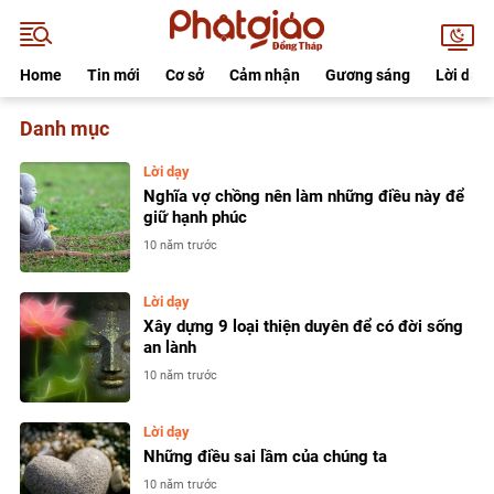
Home
Tin mới
Cơ sở
Cảm nhận
Gương sáng
Lời dạy
Home
Currently Browsing: Lời dạy
Lời dạy
Nghĩa vợ chồng nên làm những điều này để
giữ hạnh phúc
10 năm trước
Lời dạy
Xây dựng 9 loại thiện duyên để có đời sống
an lành
10 năm trước
Lời dạy
Những điều sai lầm của chúng ta
10 năm trước