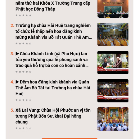
năm thứ hai Khóa X Trường Trung cấp
Phật học Đồng Tháp
Trường hạ chùa Hải Huệ trang nghiêm
tổ chức lễ thắp nến hoa đăng kính
mừng Khánh vía Bồ Tát Quán Thế Âm
Thành Đạo
▶️ Chùa Khánh Linh (xã Phú Hựu) lan
tỏa yêu thương qua lễ phóng sanh và
trao quà hỗ trợ bà con có hoàn cảnh
khó khăn
▶️ Đêm hoa đăng kính khánh vía Quán
Thế Âm Bồ Tát tại Trường hạ chùa Hải
Huệ
Xã Lai Vung: Chùa Hội Phước an vị tôn
tượng Phật Bổn Sư, khai Đại hồng
chung