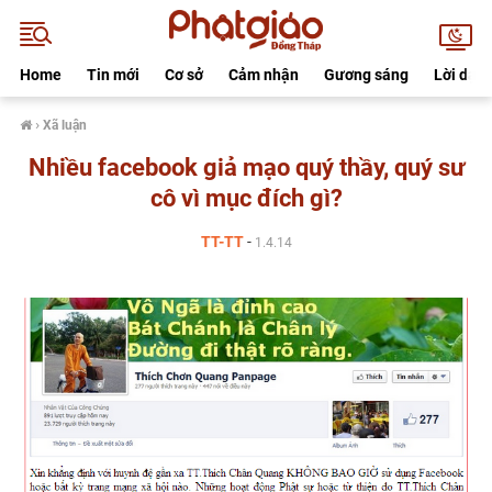
Home
Tin mới
Cơ sở
Cảm nhận
Gương sáng
Lời dạy
›
Xã luận
Nhiều facebook giả mạo quý thầy, quý sư
cô vì mục đích gì?
TT-TT
-
1.4.14