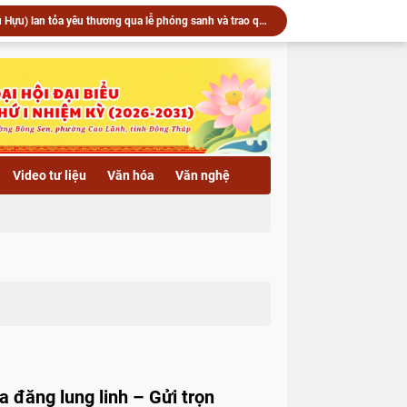
▶️ Chùa Khánh Linh (xã Phú Hựu) lan tỏa yêu thương qua lễ phóng sanh và trao quà hỗ trợ bà con có hoàn cảnh khó khăn
Trang nghiêm khai mạc kỳ thi học kỳ II năm thứ hai Khóa X Trường Trung cấp Phật học Đồng Tháp
u) lan tỏa yêu thương qua lễ phóng sanh và trao quà
 vía Quán Thế Âm Bồ Tát tại Trường hạ chùa Hải Huệ
Trường hạ chùa Hải Huệ trang nghiêm tổ chức lễ thắp nến hoa đăng kính mừng Khánh vía Bồ Tát Quán Thế Âm Thành Đạo
c an vị tôn tượng Phật Bổn Sư, khai Đại hồng chung
▶️ Xã Lai Vung: Chùa Hội Phước trang nghiêm Lễ an vị tôn tượng Phật Bổn Sư và khai Đại hồng chung
▶️ Xã Phú Hựu: Khánh thành cầu Bình An 2 (cầu Ba Ú) – Công trình hưởng ứng Tết quân dân năm 2026
Video tư liệu
Văn hóa
Văn nghệ
▶️ Phật giáo Đồng Tháp vang vọng tiếng chuông trống tri ân - Kỷ niệm 79 năm ngày Thương binh Liệt sĩ 27/7/1947 - 27/7/2026
Ban Trị sự GHPGVN tỉnh đón tiếp lãnh đạo Sở Nội vụ thăm Văn phòng 2 – chùa Hòa Long
 đăng lung linh – Gửi trọn