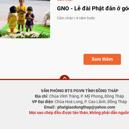
GNO - Lễ đài Phật đản ở g
Cảm nhận |
4 năm trước
Xem thêm
VĂN PHÒNG BTS PGVN TỈNH ĐỒNG THÁP
Địa chỉ
:
Chùa Vĩnh Tràng, P. Mỹ Phong, Đồng Tháp
VP Đại diện
: Chùa Hoà Long, P. Cao Lãnh, Đồng Tháp
Email : phatgiaodongthap@yahoo.com
Mọi sao chép đều được tán thán, không phải dẫn nguồ