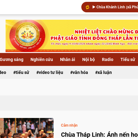
Chùa Khánh Linh (xã Phú Hự
▶️ Đêm hoa đăng kính khánh
Xã Lai Vung: Chùa Hội Phướ
Gương sáng
Nghiên cứu
Nhân ái
Nội bộ
Radio
Tiểu sử
ideo
tiểu sử
video tư liệu
văn hóa
xã luận
Cảm nhận
Chùa Tháp Linh: Ánh nến hoa