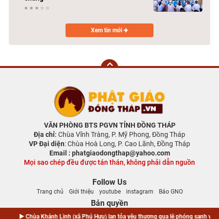
Xem tin mới
VĂN PHÒNG BTS PGVN TỈNH ĐỒNG THÁP
Địa chỉ
:
Chùa Vĩnh Tràng, P. Mỹ Phong, Đồng Tháp
VP Đại diện
: Chùa Hoà Long, P. Cao Lãnh, Đồng Tháp
Email : phatgiaodongthap@yahoo.com
Mọi sao chép đều được tán thán, không phải dẫn nguồn
Follow Us
Trang chủ
Giới thiệu
youtube
instagram
Báo GNO
Bản quyền
▶️ Chùa Khánh Linh (xã Phú Hựu) lan tỏa yêu thương qua lễ phóng sanh và trao 
▶️ Chùa Khánh Linh (xã Phú Hựu) lan tỏa yêu thương qua lễ phóng sanh và trao 