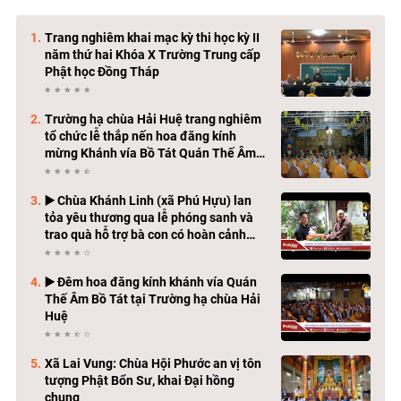
Trang nghiêm khai mạc kỳ thi học kỳ II
năm thứ hai Khóa X Trường Trung cấp
Phật học Đồng Tháp
Trường hạ chùa Hải Huệ trang nghiêm
tổ chức lễ thắp nến hoa đăng kính
mừng Khánh vía Bồ Tát Quán Thế Âm
Thành Đạo
▶️ Chùa Khánh Linh (xã Phú Hựu) lan
tỏa yêu thương qua lễ phóng sanh và
trao quà hỗ trợ bà con có hoàn cảnh
khó khăn
▶️ Đêm hoa đăng kính khánh vía Quán
Thế Âm Bồ Tát tại Trường hạ chùa Hải
Huệ
Xã Lai Vung: Chùa Hội Phước an vị tôn
tượng Phật Bổn Sư, khai Đại hồng
chung