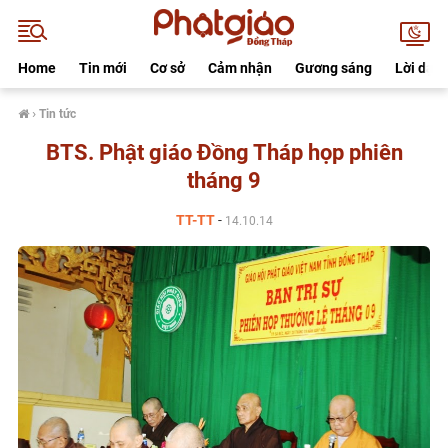
Home
Tin mới
Cơ sở
Cảm nhận
Gương sáng
Lời dạy
›
Tin tức
BTS. Phật giáo Đồng Tháp họp phiên
tháng 9
TT-TT
-
14.10.14