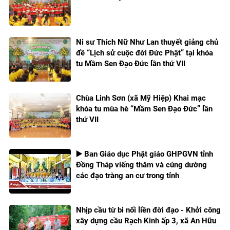
Ni sư Thích Nữ Như Lan thuyết giảng chủ
đề “Lịch sử cuộc đời Đức Phật” tại khóa
tu Mầm Sen Đạo Đức lần thứ VII
Chùa Linh Sơn (xã Mỹ Hiệp) Khai mạc
khóa tu mùa hè “Mầm Sen Đạo Đức” lần
thứ VII
▶️ Ban Giáo dục Phật giáo GHPGVN tỉnh
Đồng Tháp viếng thăm và cúng dường
các đạo tràng an cư trong tỉnh
Nhịp cầu từ bi nối liền đời đạo - Khởi công
xây dựng cầu Rạch Kinh ấp 3, xã An Hữu