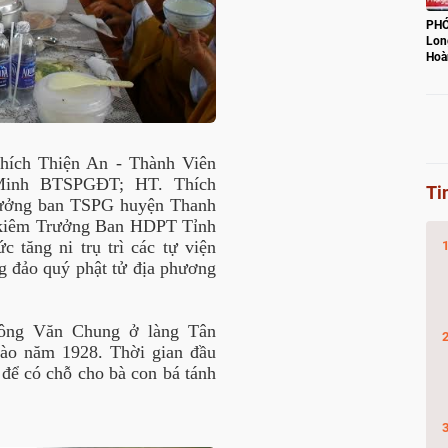
PHÓ
Lon
Hoà
con
hích Thiện An - Thành Viên
inh BTSPGĐT; HT. Thích
Ti
ưởng ban TSPG huyện Thanh
 kiêm Trưởng Ban HDPT Tỉnh
 tăng ni trụ trì các tự viện
g đảo quý phật tử địa phương
ông Văn Chung ở làng Tân
vào năm 1928. Thời gian đầu
để có chỗ cho bà con bá tánh