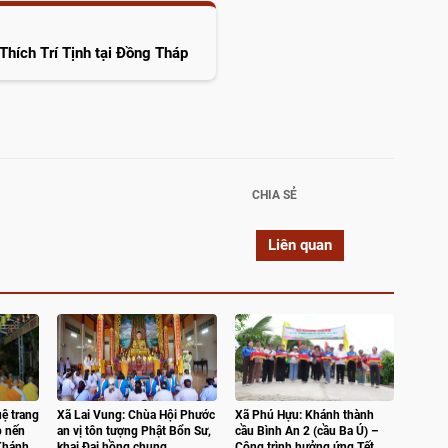
Thích Trí Tịnh tại Đồng Tháp
CHIA SẺ
Liên quan
ệ trang
Xã Lai Vung: Chùa Hội Phước
Xã Phú Hựu: Khánh thành
p nến
an vị tôn tượng Phật Bổn Sư,
cầu Bình An 2 (cầu Ba Ú) –
Khánh
khai Đại hồng chung
Công trình hưởng ứng Tết