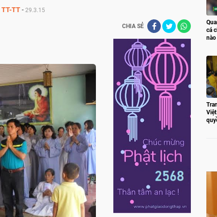
TT-TT
-
29.3.15
Qua
CHIA SẺ
cá c
nào
Tran
Việ
quy