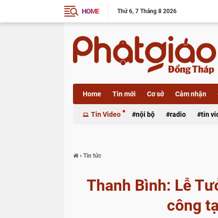
HOME
Thứ 6
7 Tháng 8 2026
Home
Tin mới
Cơ sở
Cảm nhận
Xã luận
Tin Video
nội bộ
radio
tin v
›
Tin tức
Thanh Bình: Lễ Tư
công t