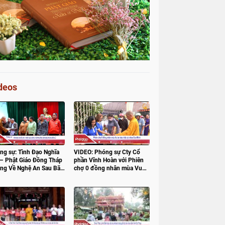
deos
ng sự: Tình Đạo Nghĩa
VIDEO: Phóng sự Cty Cổ
 – Phật Giáo Đồng Tháp
phần Vĩnh Hoàn với Phiên
ng Về Nghệ An Sau Bão
chợ 0 đồng nhân mùa Vu
lan báo hiếu tại chùa Cao
Minh