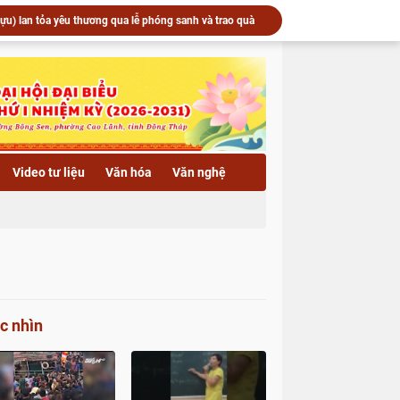
u) lan tỏa yêu thương qua lễ phóng sanh và trao quà
 vía Quán Thế Âm Bồ Tát tại Trường hạ chùa Hải Huệ
Trường hạ chùa Hải Huệ trang nghiêm tổ chức lễ thắp nến hoa đăng kính mừng Khánh vía Bồ Tát Quán Thế Âm Thành Đạo
c an vị tôn tượng Phật Bổn Sư, khai Đại hồng chung
▶️ Xã Lai Vung: Chùa Hội Phước trang nghiêm Lễ an vị tôn tượng Phật Bổn Sư và khai Đại hồng chung
▶️ Xã Phú Hựu: Khánh thành cầu Bình An 2 (cầu Ba Ú) – Công trình hưởng ứng Tết quân dân năm 2026
▶️ Phật giáo Đồng Tháp vang vọng tiếng chuông trống tri ân - Kỷ niệm 79 năm ngày Thương binh Liệt sĩ 27/7/1947 - 27/7/2026
Xã Phú Hựu: Khánh thành cầu Bình An 2 (cầu Ba Ú) – Công trình hưởng ứng Tết quân dân năm 2026
Video tư liệu
Văn hóa
Văn nghệ
▶️ Chùa Khánh Linh (xã Phú Hựu) lan tỏa yêu thương qua lễ phóng sanh và trao quà hỗ trợ bà con có hoàn cảnh khó khăn
Trang nghiêm khai mạc kỳ thi học kỳ II năm thứ hai Khóa X Trường Trung cấp Phật học Đồng Tháp
c nhìn