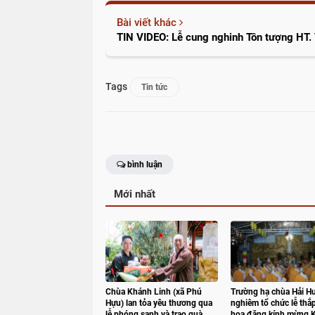
Bài viết khác
TIN VIDEO: Lễ cung nghinh Tôn tượng HT. 
Tags
Tin tức
bình luận
Mới nhất
Chùa Khánh Linh (xã Phú
Trường hạ chùa Hải Hu
Hựu) lan tỏa yêu thương qua
nghiêm tổ chức lễ thắ
lễ phóng sanh và trao quà
hoa đăng kính mừng 