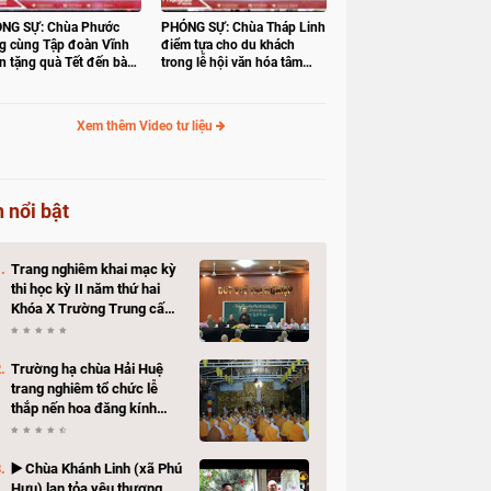
NG SỰ: Chùa Phước
PHÓNG SỰ: Chùa Tháp Linh
g cùng Tập đoàn Vĩnh
điểm tựa cho du khách
n tặng quà Tết đến bà
trong lễ hội văn hóa tâm
 có hoàn cảnh khó khăn
linh Gò Tháp
Xem thêm Video tư liệu
n nổi bật
Trang nghiêm khai mạc kỳ
thi học kỳ II năm thứ hai
Khóa X Trường Trung cấp
Phật học Đồng Tháp
Trường hạ chùa Hải Huệ
trang nghiêm tổ chức lễ
thắp nến hoa đăng kính
mừng Khánh vía Bồ Tát
Quán Thế Âm Thành Đạo
▶️ Chùa Khánh Linh (xã Phú
Hựu) lan tỏa yêu thương