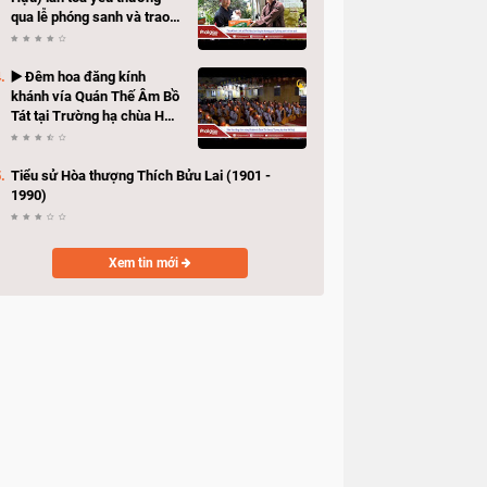
qua lễ phóng sanh và trao
quà hỗ trợ bà con có hoàn
cảnh khó khăn
▶️ Đêm hoa đăng kính
khánh vía Quán Thế Âm Bồ
Tát tại Trường hạ chùa Hải
Huệ
Tiểu sử Hòa thượng Thích Bửu Lai (1901 -
1990)
Xem tin mới