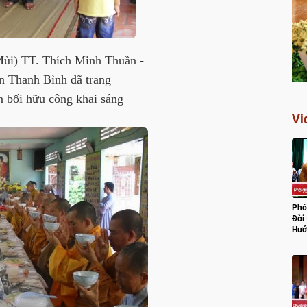
Mùi) TT. Thích Minh Thuần -
n Thanh Bình đã trang
n bối hữu công khai sáng
Vi
Phó
Đời
Hướ
Lũ