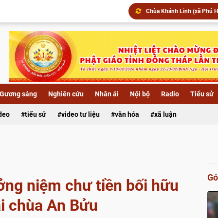
Chùa Khánh Linh (xã Phú Hự
▶️ Đêm hoa đăng kính khánh
Xã Lai Vung: Chùa Hội Phướ
Gương sáng
Nghiên cứu
Nhân ái
Nội bộ
Radio
Tiểu sử
ideo
tiểu sử
video tư liệu
văn hóa
xã luận
Gó
ởng niệm chư tiền bối hữu
ại chùa An Bửu