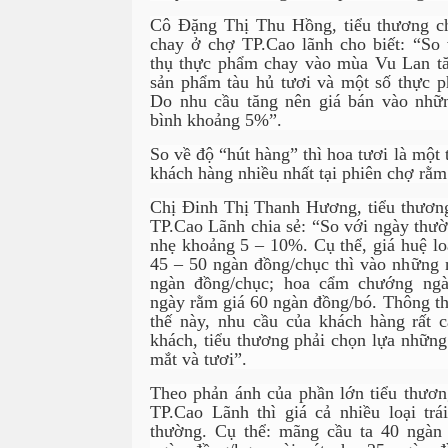
Cô Đặng Thị Thu Hồng, tiểu thương c
chay ở chợ TP.Cao lãnh cho biết: “So 
thụ thực phẩm chay vào mùa Vu Lan tăn
sản phẩm tàu hủ tươi và một số thực p
Do nhu cầu tăng nên giá bán vào nhữ
bình khoảng 5%”.
So về độ “hút hàng” thì hoa tươi là một
khách hàng nhiều nhất tại phiên chợ rằm
Chị Đinh Thị Thanh Hương, tiểu thương
TP.Cao Lãnh chia sẻ: “So với ngày thườn
nhẹ khoảng 5 – 10%. Cụ thể, giá huệ lo
45 – 50 ngàn đồng/chục thì vào những 
ngàn đồng/chục; hoa cẩm chướng ngà
ngày rằm giá 60 ngàn đồng/bó. Thông t
thế này, nhu cầu của khách hàng rất 
khách, tiểu thương phải chọn lựa những
mắt và tươi”.
Theo phản ánh của phần lớn tiểu thương
TP.Cao Lãnh thì giá cả nhiều loại tr
thường. Cụ thể: mãng cầu ta 40 ngàn