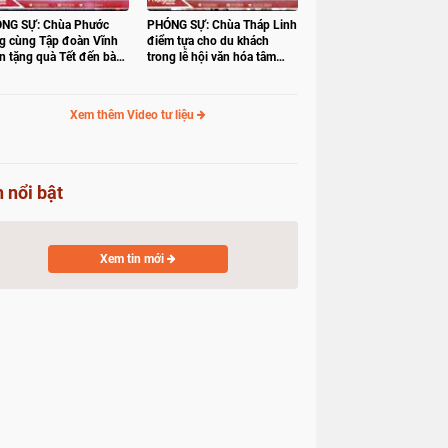
NG SỰ: Chùa Phước
PHÓNG SỰ: Chùa Tháp Linh
g cùng Tập đoàn Vĩnh
điểm tựa cho du khách
n tặng quà Tết đến bà
trong lễ hội văn hóa tâm
 có hoàn cảnh khó khăn
linh Gò Tháp
Xem thêm Video tư liệu
n nổi bật
Xem tin mới