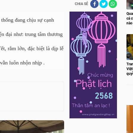
CHIA SẺ
Qua
cá c
 thống đang chịu sự cạnh
nào
hiện đại như: trung tâm thương
t, rằm lớn, đặc biệt là dịp lễ
vẫn luôn nhộn nhịp .
Tran
Việ
quy