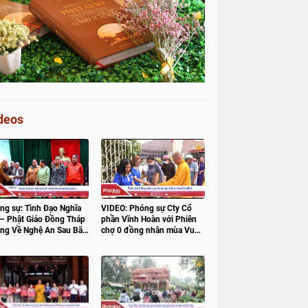
deos
ng sự: Tình Đạo Nghĩa
VIDEO: Phóng sự Cty Cổ
 – Phật Giáo Đồng Tháp
phần Vĩnh Hoàn với Phiên
ng Về Nghệ An Sau Bão
chợ 0 đồng nhân mùa Vu
lan báo hiếu tại chùa Cao
Minh