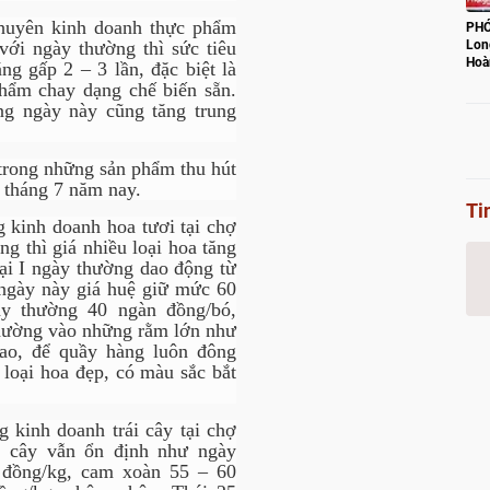
huyên kinh doanh thực phẩm
PHÓ
với ngày thường thì sức tiêu
Lon
Hoà
g gấp 2 – 3 lần, đặc biệt là
con
hẩm chay dạng chế biến sẵn.
ng ngày này cũng tăng trung
 trong những sản phẩm thu hút
 tháng 7 năm nay.
Ti
 kinh doanh hoa tươi tại chợ
g thì giá nhiều loại hoa tăng
ại I ngày thường dao động từ
ngày này giá huệ giữ mức 60
y thường 40 ngàn đồng/bó,
hường vào những rằm lớn như
cao, để quầy hàng luôn đông
 loại hoa đẹp, có màu sắc bắt
 kinh doanh trái cây tại chợ
ái cây vẫn ổn định như ngày
 đồng/kg, cam xoàn 55 – 60