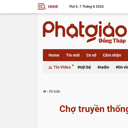
HOME
Thứ 6
7 Tháng 8 2026
Home
Tin mới
Cơ sở
Cảm nhận
Xã luận
Tin Video
nội bộ
radio
tin v
›
Xã luận
Chợ truyền thốn