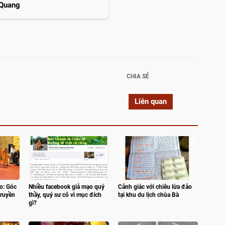
 Quang
CHIA SẺ
Liên quan
o: Góc
Nhiều facebook giả mạo quý
Cảnh giác với chiêu lừa đảo
truyền
thầy, quý sư cô vì mục đích
tại khu du lịch chùa Bà
gì?