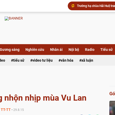
Xã Lai Vung: Chùa Hội Phướ
Gương sáng
Nghiên cứu
Nhân ái
Nội bộ
Radio
Tiểu sử
Chùa Khánh Linh (xã Phú Hự
▶️ Đêm hoa đăng kính khánh
ideo
tiểu sử
video tư liệu
văn hóa
xã luận
Gó
g nhộn nhịp mùa Vu Lan
TT-TT
-
29.8.15