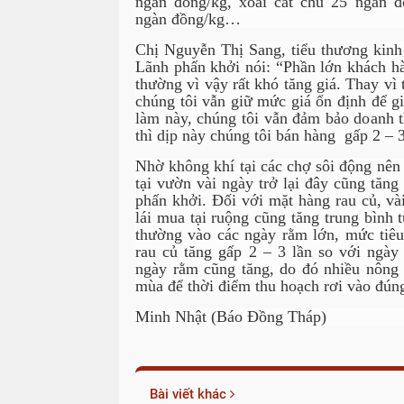
ngàn đồng/kg, xoài cát chu 25 ngàn 
ngàn đồng/kg…
Chị Nguyễn Thị Sang, tiểu thương kinh
Lãnh phấn khởi nói: “Phần lớn khách hà
thường vì vậy rất khó tăng giá. Thay vì 
chúng tôi vẫn giữ mức giá ổn định để g
làm này, chúng tôi vẫn đảm bảo doanh t
thì dịp này chúng tôi bán hàng gấp 2 – 3
Nhờ không khí tại các chợ sôi động nên
tại vườn vài ngày trở lại đây cũng tăn
phấn khởi. Đối với mặt hàng rau củ, vài
lái mua tại ruộng cũng tăng trung bình
thường vào các ngày rằm lớn, mức tiêu
rau củ tăng gấp 2 – 3 lần so với ngày
ngày rằm cũng tăng, do đó nhiều nông 
mùa để thời điểm thu hoạch rơi vào đún
Minh Nhật (Báo Đồng Tháp)
Bài viết khác