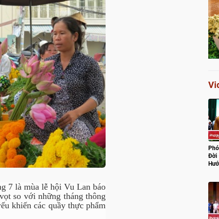
Vi
Phó
Đời
Hướ
Lũ
ng 7 là mùa lễ hội Vu Lan báo
 vọt so với những tháng thông
yếu khiến các quầy thực phẩm