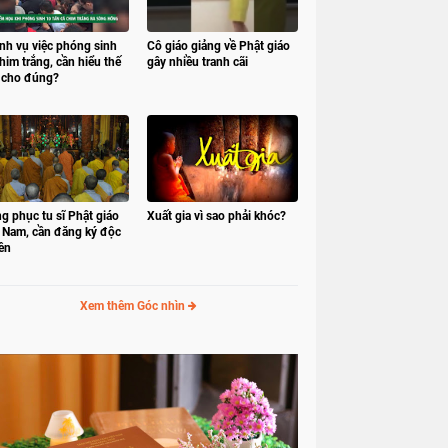
nh vụ việc phóng sinh
Cô giáo giảng về Phật giáo
him trắng, cần hiểu thế
gây nhiều tranh cãi
 cho đúng?
g phục tu sĩ Phật giáo
Xuất gia vì sao phải khóc?
t Nam, cần đăng ký độc
ền
Xem thêm Góc nhìn