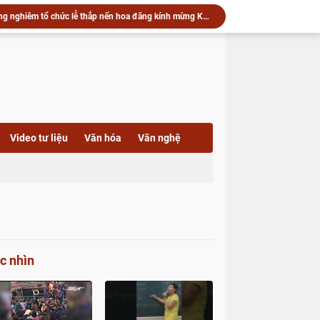
Trường hạ chùa Hải Huệ trang nghiêm tổ chức lễ thắp nến hoa đăng kính mừng Khánh vía Bồ Tát Quán Thế Âm Thành Đạo
c an vị tôn tượng Phật Bổn Sư, khai Đại hồng chung
▶️ Xã Lai Vung: Chùa Hội Phước trang nghiêm Lễ an vị tôn tượng Phật Bổn Sư và khai Đại hồng chung
▶️ Xã Phú Hựu: Khánh thành cầu Bình An 2 (cầu Ba Ú) – Công trình hưởng ứng Tết quân dân năm 2026
▶️ Phật giáo Đồng Tháp vang vọng tiếng chuông trống tri ân - Kỷ niệm 79 năm ngày Thương binh Liệt sĩ 27/7/1947 - 27/7/2026
Xã Phú Hựu: Khánh thành cầu Bình An 2 (cầu Ba Ú) – Công trình hưởng ứng Tết quân dân năm 2026
▶️ Chùa Khánh Linh (xã Phú Hựu) lan tỏa yêu thương qua lễ phóng sanh và trao quà hỗ trợ bà con có hoàn cảnh khó khăn
Trang nghiêm khai mạc kỳ thi học kỳ II năm thứ hai Khóa X Trường Trung cấp Phật học Đồng Tháp
Video tư liệu
Văn hóa
Văn nghệ
u) lan tỏa yêu thương qua lễ phóng sanh và trao quà
 vía Quán Thế Âm Bồ Tát tại Trường hạ chùa Hải Huệ
c nhìn