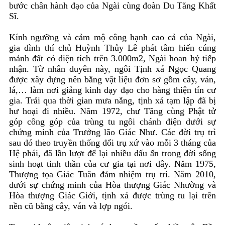
bước chân hành đạo của Ngài cùng đoàn Du Tăng Khất
Sĩ.
Kính ngưỡng và cảm mộ công hạnh cao cả của Ngài,
gia đình thí chủ Huỳnh Thủy Lê phát tâm hiến cúng
mảnh đất có diện tích trên 3.000m2, Ngài hoan hỷ tiếp
nhận. Từ nhân duyên này, ngôi Tịnh xá Ngọc Quang
được xây dựng nên bằng vật liệu đơn sơ gồm cây, ván,
lá,… làm nơi giảng kinh dạy đạo cho hàng thiện tín cư
gia. Trải qua thời gian mưa nắng, tịnh xá tạm lập đã bị
hư hoại đi nhiều. Năm 1972, chư Tăng cùng Phật tử
góp công góp của trùng tu ngôi chánh điện dưới sự
chứng minh của Trưởng lão Giác Như. Các đời trụ trì
sau đó theo truyền thống đổi trụ xứ vào mỗi 3 tháng của
Hệ phái, đã lần lượt để lại nhiều dấu ấn trong đời sống
sinh hoạt tinh thần của cư gia tại nơi đây. Năm 1975,
Thượng tọa Giác Tuân đảm nhiệm trụ trì. Năm 2010,
dưới sự chứng minh của Hòa thượng Giác Nhường và
Hòa thượng Giác Giới, tịnh xá được trùng tu lại trên
nền cũ bằng cây, ván và lợp ngói.