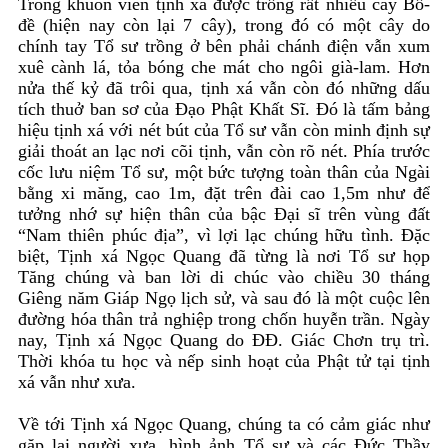
Trong khuôn viên tịnh xá được trồng rất nhiều cây Bồ-
đề (hiện nay còn lại 7 cây), trong đó có một cây do
chính tay Tổ sư trồng ở bên phải chánh điện vẫn xum
xuê cành lá, tỏa bóng che mát cho ngôi già-lam. Hơn
nửa thế kỷ đã trôi qua, tịnh xá vẫn còn đó những dấu
tích thuở ban sơ của Đạo Phật Khất Sĩ. Đó là tấm bảng
hiệu tịnh xá với nét bút của Tổ sư vẫn còn minh định sự
giải thoát an lạc nơi cõi tịnh, vẫn còn rõ nét. Phía trước
cốc lưu niệm Tổ sư, một bức tượng toàn thân của Ngài
bằng xi măng, cao 1m, đặt trên đài cao 1,5m như để
tưởng nhớ sự hiện thân của bậc Đại sĩ trên vùng đất
“Nam thiên phúc địa”, vì lợi lạc chúng hữu tình. Đặc
biệt, Tịnh xá Ngọc Quang đã từng là nơi Tổ sư họp
Tăng chúng và ban lời di chúc vào chiều 30 tháng
Giêng năm Giáp Ngọ lịch sử, và sau đó là một cuộc lên
đường hóa thân trả nghiệp trong chốn huyễn trần. Ngày
nay, Tịnh xá Ngọc Quang do ĐĐ. Giác Chơn trụ trì.
Thời khóa tu học và nếp sinh hoạt của Phật tử tại tịnh
xá vẫn như xưa.
Về tới Tịnh xá Ngọc Quang, chúng ta có cảm giác như
gặp lại người xưa, hình ảnh Tổ sư và các Đức Thầy