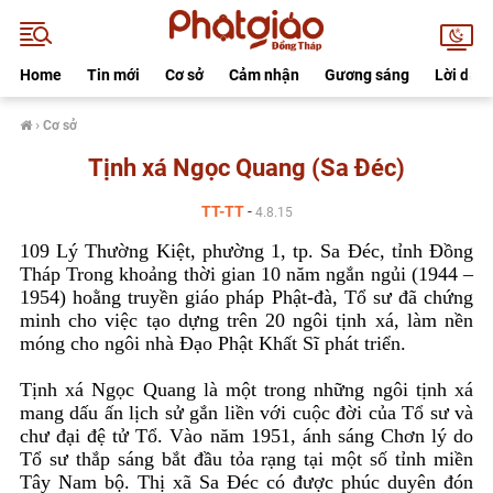
Home
Tin mới
Cơ sở
Cảm nhận
Gương sáng
Lời dạy
›
Cơ sở
Tịnh xá Ngọc Quang (Sa Đéc)
TT-TT
-
4.8.15
109 Lý Thường Kiệt, phường 1, tp. Sa Đéc, tỉnh Đồng
Tháp Trong khoảng thời gian 10 năm ngắn ngủi (1944 –
1954) hoằng truyền giáo pháp Phật-đà, Tổ sư đã chứng
minh cho việc tạo dựng trên 20 ngôi tịnh xá, làm nền
móng cho ngôi nhà Đạo Phật Khất Sĩ phát triển.
Tịnh xá Ngọc Quang là một trong những ngôi tịnh xá
mang dấu ấn lịch sử gắn liền với cuộc đời của Tổ sư và
chư đại đệ tử Tổ. Vào năm 1951, ánh sáng Chơn lý do
Tổ sư thắp sáng bắt đầu tỏa rạng tại một số tỉnh miền
Tây Nam bộ. Thị xã Sa Đéc có được phúc duyên đón