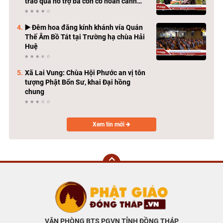
trao quà hỗ trợ bà con có hoàn cảnh
khó khăn
▶️ Đêm hoa đăng kính khánh vía Quán
Thế Âm Bồ Tát tại Trường hạ chùa Hải
Huệ
Xã Lai Vung: Chùa Hội Phước an vị tôn
tượng Phật Bổn Sư, khai Đại hồng
chung
Xem tin mới
VĂN PHÒNG BTS PGVN TỈNH ĐỒNG THÁP