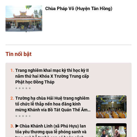
Chùa Pháp Võ (Huyện Tân Hồng)
Tin nổi bật
Trang nghiêm khai mạc kỳ thi học kỳ II
năm thứ hai Khóa X Trường Trung cấp
Phật học Đồng Tháp
Trường hạ chùa Hải Huệ trang nghiêm
tổ chức lễ thắp nến hoa đăng kính
mừng Khánh vía Bồ Tát Quán Thế Âm
Thành Đạo
▶️ Chùa Khánh Linh (xã Phú Hựu) lan
tỏa yêu thương qua lễ phóng sanh và