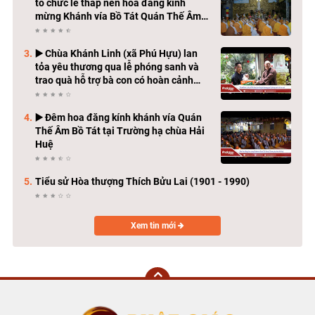
tổ chức lễ thắp nến hoa đăng kính
mừng Khánh vía Bồ Tát Quán Thế Âm
Thành Đạo
▶️ Chùa Khánh Linh (xã Phú Hựu) lan
tỏa yêu thương qua lễ phóng sanh và
trao quà hỗ trợ bà con có hoàn cảnh
khó khăn
▶️ Đêm hoa đăng kính khánh vía Quán
Thế Âm Bồ Tát tại Trường hạ chùa Hải
Huệ
Tiểu sử Hòa thượng Thích Bửu Lai (1901 - 1990)
Xem tin mới