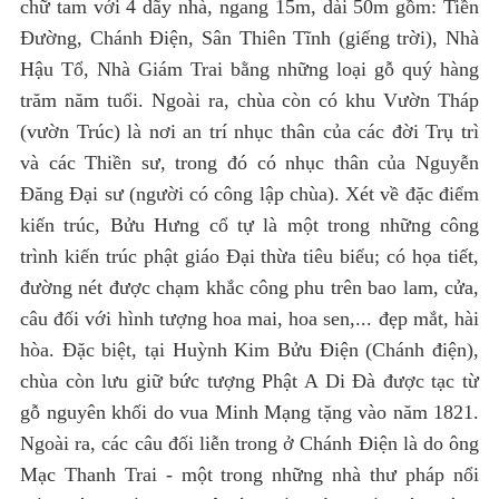
chữ tam với 4 dãy nhà, ngang 15m, dài 50m gồm: Tiền
Đường, Chánh Điện, Sân Thiên Tĩnh (giếng trời), Nhà
Hậu Tổ, Nhà Giám Trai bằng những loại gỗ quý hàng
trăm năm tuổi. Ngoài ra, chùa còn có khu Vườn Tháp
(vườn Trúc) là nơi an trí nhục thân của các đời Trụ trì
và các Thiền sư, trong đó có nhục thân của Nguyễn
Đăng Đại sư (người có công lập chùa). Xét về đặc điểm
kiến trúc, Bửu Hưng cổ tự là một trong những công
trình kiến trúc phật giáo Đại thừa tiêu biểu; có họa tiết,
đường nét được chạm khắc công phu trên bao lam, cửa,
câu đối với hình tượng hoa mai, hoa sen,... đẹp mắt, hài
hòa. Đặc biệt, tại Huỳnh Kim Bửu Điện (Chánh điện),
chùa còn lưu giữ bức tượng Phật A Di Đà được tạc từ
gỗ nguyên khối do vua Minh Mạng tặng vào năm 1821.
Ngoài ra, các câu đối liễn trong ở Chánh Điện là do ông
Mạc Thanh Trai - một trong những nhà thư pháp nổi