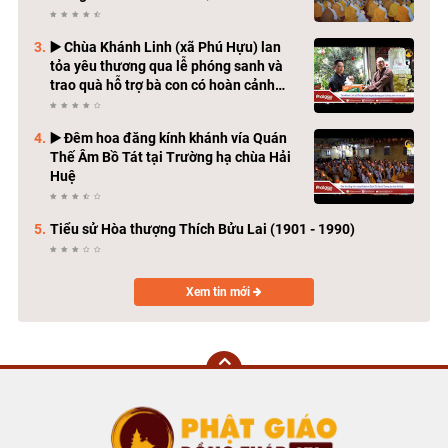
Thành Đạo
▶️ Chùa Khánh Linh (xã Phú Hựu) lan
tỏa yêu thương qua lễ phóng sanh và
trao quà hỗ trợ bà con có hoàn cảnh
khó khăn
▶️ Đêm hoa đăng kính khánh vía Quán
Thế Âm Bồ Tát tại Trường hạ chùa Hải
Huệ
Tiểu sử Hòa thượng Thích Bửu Lai (1901 - 1990)
Xem tin mới