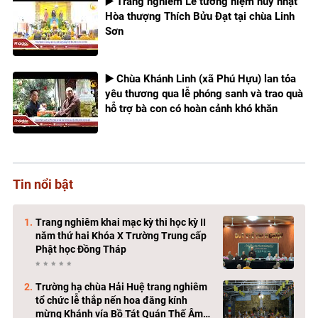
▶️ Trang nghiêm Lễ tưởng niệm húy nhật
Hòa thượng Thích Bửu Đạt tại chùa Linh
Sơn
▶️ Chùa Khánh Linh (xã Phú Hựu) lan tỏa
yêu thương qua lễ phóng sanh và trao quà
hỗ trợ bà con có hoàn cảnh khó khăn
Tin nổi bật
Trang nghiêm khai mạc kỳ thi học kỳ II
năm thứ hai Khóa X Trường Trung cấp
Phật học Đồng Tháp
Trường hạ chùa Hải Huệ trang nghiêm
tổ chức lễ thắp nến hoa đăng kính
mừng Khánh vía Bồ Tát Quán Thế Âm