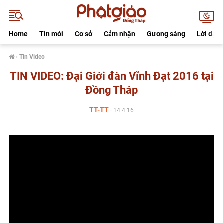
Home
Tin mới
Cơ sở
Cảm nhận
Gương sáng
Lời dạy
›
Tin Video
TIN VIDEO: Đại Giới đàn Vĩnh Đạt 2016 tại
Đồng Tháp
TT-TT
-
14.4.16