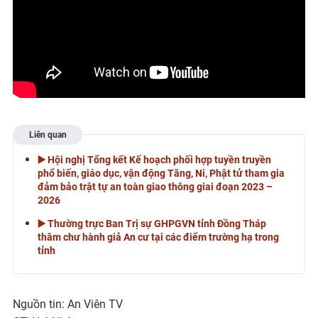
Liên quan
▶️ Hội nghị Tổng kết Kế hoạch phối hợp tuyền truyền
phổ biến, giáo dục, vận động Tăng, Ni, Phật tử tham gia
đảm bảo trật tự an toàn giao thông giai đoạn 2023 –
2026
▶️ Thường trực Ban Trị sự GHPGVN tỉnh Đồng Tháp
thăm chư hành giả An cư tại các điểm trường hạ trong
tỉnh
Nguồn tin: An Viên TV