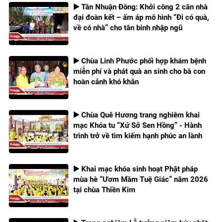
▶️ Tân Nhuận Đông: Khởi công 2 căn nhà
đại đoàn kết – ấm áp mô hình “Đi có quà,
về có nhà” cho tân binh nhập ngũ
▶️ Chùa Linh Phước phối hợp khám bệnh
miễn phí và phát quà an sinh cho bà con
hoàn cảnh khó khăn
▶️ Chùa Quê Hương trang nghiêm khai
mạc Khóa tu “Xứ Sở Sen Hồng” - Hành
trình trở về tìm kiếm hạnh phúc an lành
▶️ Khai mạc khóa sinh hoạt Phật pháp
mùa hè “Ươm Mầm Tuệ Giác” năm 2026
tại chùa Thiền Kim