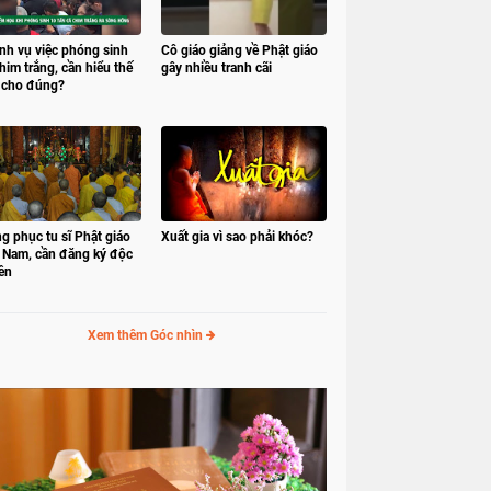
nh vụ việc phóng sinh
Cô giáo giảng về Phật giáo
him trắng, cần hiểu thế
gây nhiều tranh cãi
 cho đúng?
g phục tu sĩ Phật giáo
Xuất gia vì sao phải khóc?
t Nam, cần đăng ký độc
ền
Xem thêm Góc nhìn