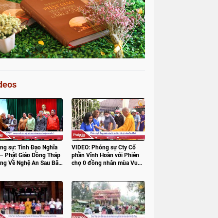
deos
ng sự: Tình Đạo Nghĩa
VIDEO: Phóng sự Cty Cổ
 – Phật Giáo Đồng Tháp
phần Vĩnh Hoàn với Phiên
ng Về Nghệ An Sau Bão
chợ 0 đồng nhân mùa Vu
lan báo hiếu tại chùa Cao
Minh