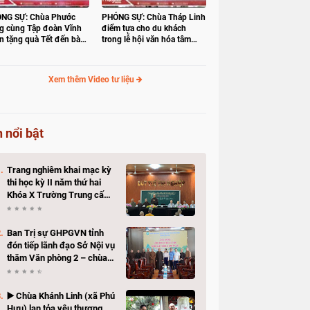
NG SỰ: Chùa Phước
PHÓNG SỰ: Chùa Tháp Linh
g cùng Tập đoàn Vĩnh
điểm tựa cho du khách
n tặng quà Tết đến bà
trong lễ hội văn hóa tâm
 có hoàn cảnh khó khăn
linh Gò Tháp
Xem thêm Video tư liệu
n nổi bật
Trang nghiêm khai mạc kỳ
thi học kỳ II năm thứ hai
Khóa X Trường Trung cấp
Phật học Đồng Tháp
Ban Trị sự GHPGVN tỉnh
đón tiếp lãnh đạo Sở Nội vụ
thăm Văn phòng 2 – chùa
Hòa Long
▶️ Chùa Khánh Linh (xã Phú
Hựu) lan tỏa yêu thương