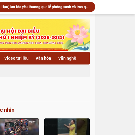
▶️ Chùa Khánh Linh (xã Phú Hựu) lan tỏa yêu thương qua lễ phóng sanh và trao quà hỗ trợ bà con có hoàn cảnh khó khăn
Trang nghiêm khai mạc kỳ thi học kỳ II năm thứ hai Khóa X Trường Trung cấp Phật học Đồng Tháp
u) lan tỏa yêu thương qua lễ phóng sanh và trao quà
 vía Quán Thế Âm Bồ Tát tại Trường hạ chùa Hải Huệ
Trường hạ chùa Hải Huệ trang nghiêm tổ chức lễ thắp nến hoa đăng kính mừng Khánh vía Bồ Tát Quán Thế Âm Thành Đạo
c an vị tôn tượng Phật Bổn Sư, khai Đại hồng chung
▶️ Xã Lai Vung: Chùa Hội Phước trang nghiêm Lễ an vị tôn tượng Phật Bổn Sư và khai Đại hồng chung
▶️ Xã Phú Hựu: Khánh thành cầu Bình An 2 (cầu Ba Ú) – Công trình hưởng ứng Tết quân dân năm 2026
Video tư liệu
Văn hóa
Văn nghệ
▶️ Ban Trị sự GHPGVN tỉnh đón tiếp lãnh đạo Sở Nội vụ thăm Văn phòng 2 – chùa Hòa Long
Ban Trị sự GHPGVN tỉnh đón tiếp lãnh đạo Sở Nội vụ thăm Văn phòng 2 – chùa Hòa Long
c nhìn