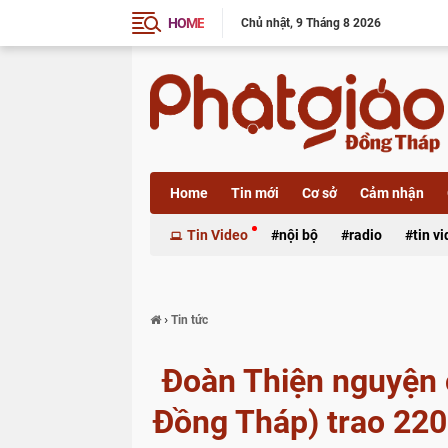
HOME
Chủ nhật
9 Tháng 8 2026
Home
Tin mới
Cơ sở
Cảm nhận
Xã luận
Tin Video
nội bộ
radio
tin v
›
Tin tức
Đoàn Thiện nguyện 
Đồng Tháp) trao 220