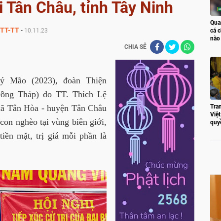
i Tân Châu, tỉnh Tây Ninh
Qua
TT-TT
-
10.11.23
cá c
nào
CHIA SẺ
ý Mão (2023), đoàn Thiện
ồng Tháp) do TT. Thích Lệ
 xã Tân Hòa - huyện Tân Châu
Tran
Việ
con nghèo tại vùng biên giới,
quy
iền mặt, trị giá mỗi phần là