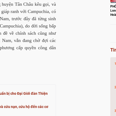
 huyện Tân Châu kêu gọi, và
PHÓ
 giáp ranh với Campuchia,
có
Lon
Hoà
 Nam, trước đây đã từng sinh
con
(Campuchia), do đời sống bấp
n đề về chính sách cũng như
ệt Nam, vẫn đang chờ đợi các
a phương cấp quyền công dân
Ti
uẩn bị cho Đại Giới đàn Thiện
và cứu nạn, cứu hộ đến các cơ