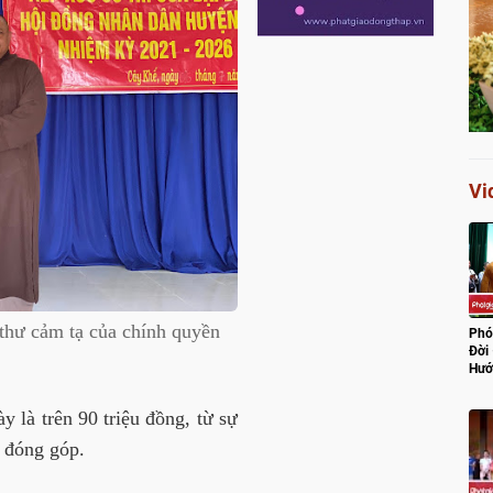
Vi
thư cảm tạ của chính quyền
Phó
Đời
Hướ
Lũ
y là trên 90 triệu đồng, từ sự
m đóng góp.