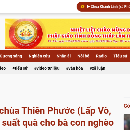
Chùa Khánh Linh (xã Phú Hự
▶️ Đêm hoa đăng kính khánh
Xã Lai Vung: Chùa Hội Phướ
Gương sáng
Nghiên cứu
Nhân ái
Nội bộ
Radio
Tiểu sử
ideo
tiểu sử
video tư liệu
văn hóa
xã luận
Gó
chùa Thiên Phước (Lấp Vò,
 suất quà cho bà con nghèo