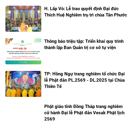
H. Lấp Vò: Lễ trao quyết định Đại đức
Thích Huệ Nghiêm trụ trì chùa Tân Phước
Thông báo triệu tập: Triển khai quy trình
thành lập Ban Quản trị cơ sở tự viện
TP: Hồng Ngự trang nghiêm tổ chức Đại
lễ Phật đản PL.2569 - DL.2025 tại Chùa
Thiên Tế
Phật giáo tỉnh Đồng Tháp trang nghiêm
cử hành Đại lễ Phật đản Vesak Phật lịch
2569