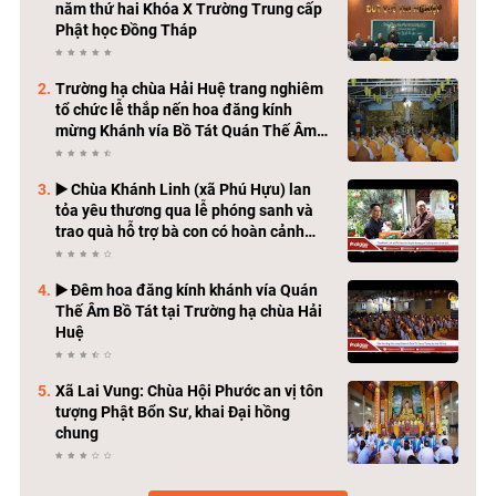
năm thứ hai Khóa X Trường Trung cấp
Phật học Đồng Tháp
Trường hạ chùa Hải Huệ trang nghiêm
tổ chức lễ thắp nến hoa đăng kính
mừng Khánh vía Bồ Tát Quán Thế Âm
Thành Đạo
▶️ Chùa Khánh Linh (xã Phú Hựu) lan
tỏa yêu thương qua lễ phóng sanh và
trao quà hỗ trợ bà con có hoàn cảnh
khó khăn
▶️ Đêm hoa đăng kính khánh vía Quán
Thế Âm Bồ Tát tại Trường hạ chùa Hải
Huệ
Xã Lai Vung: Chùa Hội Phước an vị tôn
tượng Phật Bổn Sư, khai Đại hồng
chung