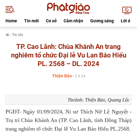
Home
Tin mới
Cơ sở
Cảm nhận
Gương sáng
Lời dạy
›
Tin tức
TP. Cao Lãnh: Chùa Khánh An trang
nghiêm tổ chức Đại lễ Vu Lan Báo Hiếu
PL. 2568 – DL. 2024
Thiện Bảo
-
2.9.24
Tin/ảnh: Thiện Bảo, Quang Lộc
PGĐT-
Ngày 01/09/2024, Ni sư Thích Nữ Lệ Nguyệt -
Trụ trì Chùa Khánh An (TP. Cao Lãnh, tỉnh Đồng Tháp)
trang nghiêm tổ chức Đại lễ Vu Lan Báo Hiếu PL.2568.