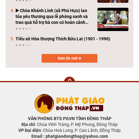
▶️ Chùa Khánh Linh (xã Phú Hựu) lan
tỏa yêu thương qua lễ phóng sanh và
trao quà hỗ trợ bà con có hoàn cảnh
khó khăn
Tiểu sử Hòa thượng Thích Bửu Lai (1901 - 1990)
Xem tin mới
VĂN PHÒNG BTS PGVN TỈNH ĐỒNG THÁP
Địa chỉ
:
Chùa Vĩnh Tràng, P. Mỹ Phong, Đồng Tháp
VP Đại diện
: Chùa Hoà Long, P. Cao Lãnh, Đồng Tháp
Email : phatgiaodongthap@yahoo.com