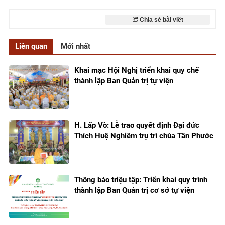
Chia sẻ bài viết
Liên quan
Mới nhất
Khai mạc Hội Nghị triển khai quy chế
thành lập Ban Quản trị tự viện
H. Lấp Vò: Lễ trao quyết định Đại đức
Thích Huệ Nghiêm trụ trì chùa Tân Phước
Thông báo triệu tập: Triển khai quy trình
thành lập Ban Quản trị cơ sở tự viện