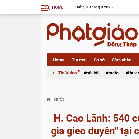
HOME
Thứ 7
8 Tháng 8 2026
Home
Tin mới
Cơ sở
Cảm nhận
Xã luận
Tin Video
nội bộ
radio
tin v
›
Tin tức
H. Cao Lãnh: 540 c
gia gieo duyên" tại