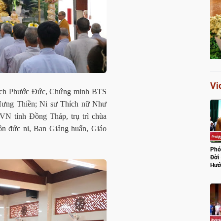
Vi
ích Phước Đức, Chứng minh BTS
ưng Thiền; Ni sư Thích nữ Như
N tỉnh Đồng Tháp, trụ trì chùa
ôn đức ni, Ban Giảng huấn, Giáo
Phó
Đời
Hướ
Lũ