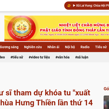
Chùa Khánh Linh (xã Phú Hự
▶️ Đêm hoa đăng kính khánh
Gương sáng
Nghiên cứu
Nhân ái
Nội bộ
Radio
Tiểu sử
Xã Lai Vung: Chùa Hội Phướ
ideo
tiểu sử
video tư liệu
văn hóa
xã luận
Gó
ư sĩ tham dự khóa tu "xuất
 chùa Hưng Thiền lần thứ 14