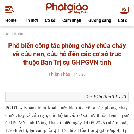
Home
Tin mới
Cơ sở
Cảm nhận
Gương sáng
Lời dạy
›
Tin tức
Phổ biến công tác phòng cháy chữa cháy
và cứu nạn, cứu hộ đến các cơ sở trực
thuộc Ban Trị sự GHPGVN tỉnh
Thiện Thảo
-
14.5.25
Tin: Ekip Ban TT - TT
PGĐT - Nhằm triển khai thực hiện tốt công tác phòng cháy,
chữa cháy và cứu nạn, cứu hộ tại các cơ sở trực thuộc Ban Trị sự
GHPGVN tỉnh Đồng Tháp. Chiều ngày 14/05/2025 (nhằm ngày
17/04/ ÂL), tại văn phòng BTS chùa Hòa Long (phường 4, Tp.