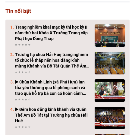
Tin nổi bật
Trang nghiêm khai mạc kỳ thi học kỳ II
năm thứ hai Khóa X Trường Trung cấp
Phật học Đồng Tháp
Trường hạ chùa Hải Huệ trang nghiêm
tổ chức lễ thắp nến hoa đăng kính
mừng Khánh vía Bồ Tát Quán Thế Âm
Thành Đạo
▶️ Chùa Khánh Linh (xã Phú Hựu) lan
tỏa yêu thương qua lễ phóng sanh và
trao quà hỗ trợ bà con có hoàn cảnh
khó khăn
▶️ Đêm hoa đăng kính khánh vía Quán
Thế Âm Bồ Tát tại Trường hạ chùa Hải
Huệ