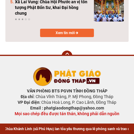
Xã Lai Vung: Chùa Hội Phước an vị tôn
tượng Phật Bổn Sư, khai Đại hồng
chung
Xem tin mới
VĂN PHÒNG BTS PGVN TỈNH ĐỒNG THÁP
Địa chỉ
:
Chùa Vĩnh Tràng, P. Mỹ Phong, Đồng Tháp
VP Đại diện
: Chùa Hoà Long, P. Cao Lãnh, Đồng Tháp
Email : phatgiaodongthap@yahoo.com
Mọi sao chép đều được tán thán, không phải dẫn nguồn
Follow Us
(xã Phú Hựu) lan tỏa yêu thương qua lễ phóng sanh và trao quà hỗ trợ bà con có ho
(xã Phú Hựu) lan tỏa yêu thương qua lễ phóng sanh và trao quà hỗ trợ bà con có ho
Trang chủ
Giới thiệu
youtube
instagram
Báo GNO