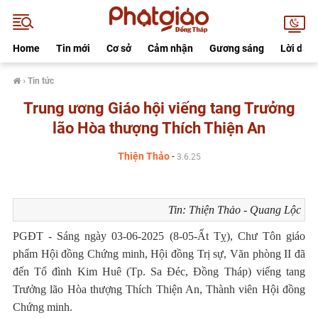
Home
Tin mới
Cơ sở
Cảm nhận
Gương sáng
Lời dạy
›
Tin tức
Trung ương Giáo hội viếng tang Trưởng
lão Hòa thượng Thích Thiện An
Thiện Thảo
-
3.6.25
Tin: Thiện Thảo - Quang Lộc
PGĐT - Sáng ngày 03-06-2025 (8-05-Ất Tỵ), C
hư Tôn giáo
phẩm Hội đồng Chứng minh, Hội đồng Trị sự, Văn phòng II
đã
đến Tổ đình Kim Huê (Tp. Sa Đéc, Đồng Tháp) viếng tang
Trưởng lão Hòa thượng Thích Thiện An, Thành viên Hội đồng
Chứng minh.