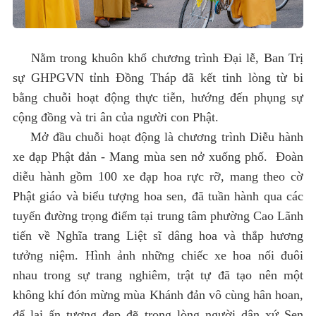
Nằm trong khuôn khổ chương trình Đại lễ, Ban Trị
sự GHPGVN tỉnh Đồng Tháp đã kết tinh lòng từ bi
bằng chuỗi hoạt động thực tiễn, hướng đến phụng sự
cộng đồng và tri ân của người con Phật.
Mở đầu chuỗi hoạt động là chương trình Diễu hành
xe đạp Phật đản - Mang mùa sen nở xuống phố. Đoàn
diễu hành gồm 100 xe đạp hoa rực rỡ, mang theo cờ
Phật giáo và biểu tượng hoa sen, đã tuần hành qua các
tuyến đường trọng điểm tại trung tâm phường Cao Lãnh
tiến về Nghĩa trang Liệt sĩ dâng hoa và thắp hương
tưởng niệm. Hình ảnh những chiếc xe hoa nối đuôi
nhau trong sự trang nghiêm, trật tự đã tạo nên một
không khí đón mừng mùa Khánh đản vô cùng hân hoan,
để lại ấn tượng đẹp đẽ trong lòng người dân xứ Sen