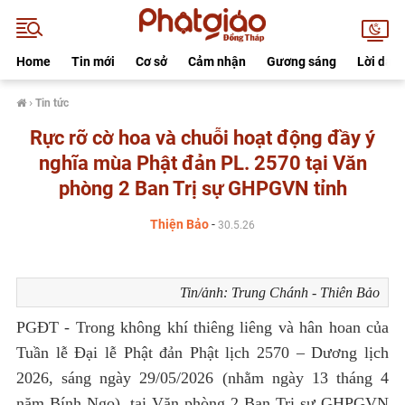
Home
Tin mới
Cơ sở
Cảm nhận
Gương sáng
Lời dạy
›
Tin tức
Rực rỡ cờ hoa và chuỗi hoạt động đầy ý
nghĩa mùa Phật đản PL. 2570 tại Văn
phòng 2 Ban Trị sự GHPGVN tỉnh
Thiện Bảo
-
30.5.26
Tin/ảnh: Trung Chánh - Thiên Bảo
PGĐT - Trong không khí thiêng liêng và hân hoan của
Tuần lễ Đại lễ Phật đản Phật lịch 2570 – Dương lịch
2026, sáng ngày 29/05/2026 (nhằm ngày 13 tháng 4
năm Bính Ngọ), tại Văn phòng 2 Ban Trị sự GHPGVN