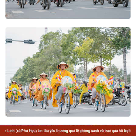
Hựu) lan tỏa yêu thương qua lễ phóng sanh và trao quà hỗ trợ bà con có hoàn cảnh
Hựu) lan tỏa yêu thương qua lễ phóng sanh và trao quà hỗ trợ bà con có hoàn cảnh