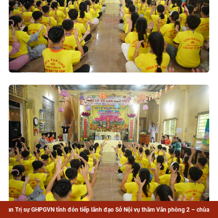
tỉnh đón tiếp lãnh đạo Sở Nội vụ thăm Văn phòng 2 – chùa Hòa Long
tỉnh đón tiếp lãnh đạo Sở Nội vụ thăm Văn phòng 2 – chùa Hòa Long
Ban Trị sự
Ban Trị sự