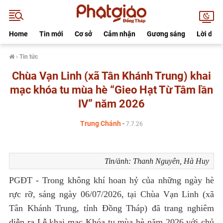
Home
Tin mới
Cơ sở
Cảm nhận
Gương sáng
Lời dạy
›
Tin tức
Chùa Vạn Linh (xã Tân Khánh Trung) khai
mạc khóa tu mùa hè “Gieo Hạt Từ Tâm lần
IV” năm 2026
Trung Chánh
-
7.7.26
Tin/ảnh: Thanh Nguyên, Hà Huy
PGĐT -
Trong không khí hoan hỷ của những ngày hè
rực rỡ, sáng ngày 06/07/2026, tại Chùa Vạn Linh (xã
Tân Khánh Trung, tỉnh Đồng Tháp) đã trang nghiêm
diễn ra Lễ khai mạc Khóa tu mùa hè năm 2026 với chủ