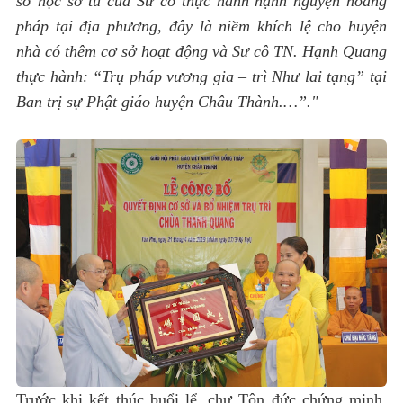
sở học sở tu của Sư cô thực hành hạnh nguyện hoằng
pháp tại địa phương, đây là niềm khích lệ cho huyện
nhà có thêm cơ sở hoạt động và Sư cô TN. Hạnh Quang
thực hành: “Trụ pháp vương gia – trì Như lai tạng” tại
Ban trị sự Phật giáo huyện Châu Thành.…”."
Trước khi kết thúc buổi lể, chư Tôn đức chứng minh,