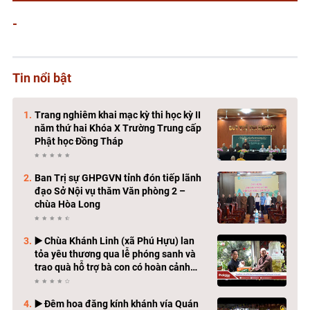
-
Tin nổi bật
Trang nghiêm khai mạc kỳ thi học kỳ II
năm thứ hai Khóa X Trường Trung cấp
Phật học Đồng Tháp
Ban Trị sự GHPGVN tỉnh đón tiếp lãnh
đạo Sở Nội vụ thăm Văn phòng 2 –
chùa Hòa Long
▶️ Chùa Khánh Linh (xã Phú Hựu) lan
tỏa yêu thương qua lễ phóng sanh và
trao quà hỗ trợ bà con có hoàn cảnh
khó khăn
▶️ Đêm hoa đăng kính khánh vía Quán