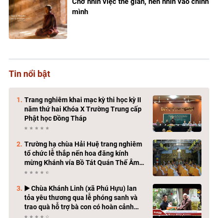
Chớ nhìn việc thế gian, nên nhìn vào chính
mình
Tin nổi bật
Trang nghiêm khai mạc kỳ thi học kỳ II
năm thứ hai Khóa X Trường Trung cấp
Phật học Đồng Tháp
Trường hạ chùa Hải Huệ trang nghiêm
tổ chức lễ thắp nến hoa đăng kính
mừng Khánh vía Bồ Tát Quán Thế Âm
Thành Đạo
▶️ Chùa Khánh Linh (xã Phú Hựu) lan
tỏa yêu thương qua lễ phóng sanh và
trao quà hỗ trợ bà con có hoàn cảnh
khó khăn