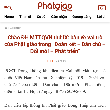
Home
Tin mới
Cơ sở
Cảm nhận
Gương sáng
Lời dạy
›
Góc nhìn
Chào ĐH MTTQVN thứ IX: bàn về vai trò
của Phật giáo trong “Đoàn kết – Dân chủ –
Đổi mới – Phát triển”
TT-TT
-
24.9.19
PGĐT-
Trong không khí diễn ra Đại hội Mặt trận Tổ
quốc Việt Nam lần thứ IX nhiệm kỳ 2019 – 2024 với
chủ đề “Đoàn kết – Dân chủ – Đổi mới – Phát triển”,
diễn ra tại Hà Nội, từ ngày 18 đến 20/9/2019.
Ban biên tập thông tin Phật giáo Đồng Tháp xin trích