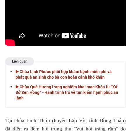
Liên quan
▶️ Chùa Linh Phước phối hợp khám bệnh miễn phí và
phát quà an sinh cho bà con hoàn cảnh khó khăn
▶️ Chùa Quê Hương trang nghiêm khai mạc Khóa tu “Xứ
Sở Sen Hồng” - Hành trình trở về tìm kiếm hạnh phúc an
lành
Tại chùa Linh Thứu (huyện Lấp Vò, tỉnh Đồng Tháp)
đã diễn ra đêm hội trung thu "Vui hội trăng rằm" do