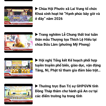
▶️ Chùa Hội Phước xã Lai Vung tổ chức
Khoá sinh hoạt hè “Hạnh phúc bây giờ và
ở đây” năm 2026
▶️ Trang nghiêm Lễ Chung thất trai tuần
thân mẫu Thượng tọa Thích Lệ Hiếu tại
chùa Bửu Lâm (phường Mỹ Phong)
▶️ Hội nghị Tổng kết Kế hoạch phối hợp
tuyền truyền phổ biến, giáo dục, vận động
Tăng, Ni, Phật tử tham gia đảm bảo trật
tự an toàn giao thông giai đoạn 2023 –
2026
▶️ Thường trực Ban Trị sự GHPGVN tỉnh
Đồng Tháp thăm chư hành giả An cư tại
các điểm trường hạ trong tỉnh