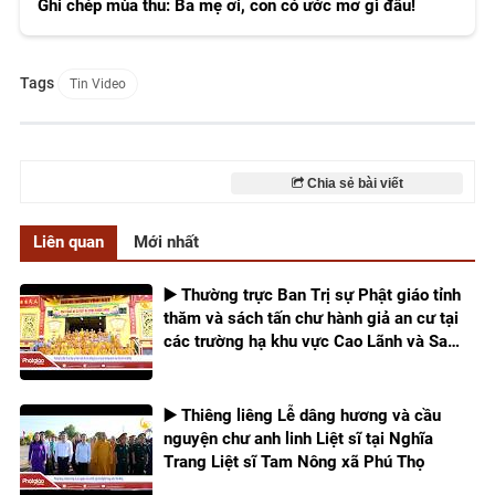
Ghi chép mùa thu: Ba mẹ ơi, con có ước mơ gì đâu!
Tags
Tin Video
Chia sẻ bài viết
Liên quan
Mới nhất
▶️ Thường trực Ban Trị sự Phật giáo tỉnh
thăm và sách tấn chư hành giả an cư tại
các trường hạ khu vực Cao Lãnh và Sa
Đéc
▶️ Thiêng liêng Lễ dâng hương và cầu
nguyện chư anh linh Liệt sĩ tại Nghĩa
Trang Liệt sĩ Tam Nông xã Phú Thọ