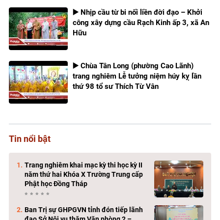
▶️ Nhịp cầu từ bi nối liền đời đạo – Khởi
công xây dựng cầu Rạch Kinh ấp 3, xã An
Hữu
▶️ Chùa Tân Long (phường Cao Lãnh)
trang nghiêm Lễ tưởng niệm húy kỵ lần
thứ 98 tổ sư Thích Từ Vân
Tin nổi bật
Trang nghiêm khai mạc kỳ thi học kỳ II
năm thứ hai Khóa X Trường Trung cấp
Phật học Đồng Tháp
Ban Trị sự GHPGVN tỉnh đón tiếp lãnh
đạo Sở Nội vụ thăm Văn phòng 2 –