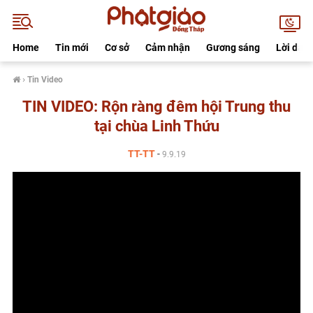
Home
Tin mới
Cơ sở
Cảm nhận
Gương sáng
Lời dạy
›
Tin Video
TIN VIDEO: Rộn ràng đêm hội Trung thu
tại chùa Linh Thứu
TT-TT
-
9.9.19