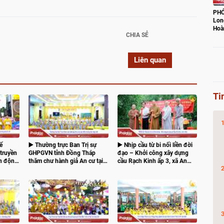
PHÓ
Lon
Hoà
CHIA SẺ
con
Liên quan
Ti
ế
▶️ Thường trực Ban Trị sự
▶️ Nhịp cầu từ bi nối liền đời
truyền
GHPGVN tỉnh Đồng Tháp
đạo – Khởi công xây dựng
ận động
thăm chư hành giả An cư tại
cầu Rạch Kinh ấp 3, xã An
 gia
các điểm trường hạ trong tỉnh
Hữu
n giao
 – 2026