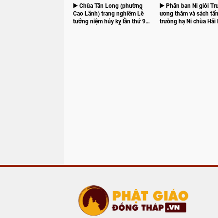
▶️ Chùa Tân Long (phường
▶️ Phân ban Ni giới Tr
Cao Lãnh) trang nghiêm Lễ
ương thăm và sách tấn
tưởng niệm húy kỵ lần thứ 98
trường hạ Ni chùa Hải 
tổ sư Thích Từ Vân
chùa Hưng Thiền