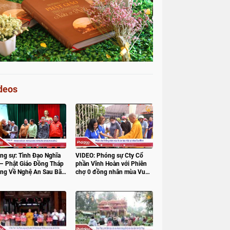
deos
ng sự: Tình Đạo Nghĩa
VIDEO: Phóng sự Cty Cổ
 – Phật Giáo Đồng Tháp
phần Vĩnh Hoàn với Phiên
ng Về Nghệ An Sau Bão
chợ 0 đồng nhân mùa Vu
lan báo hiếu tại chùa Cao
Minh