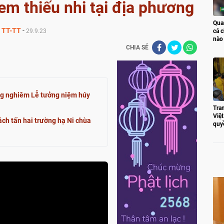
m thiếu nhi tại địa phương
Qua
TT-TT
-
29.9.23
cá c
nào
CHIA SẺ
ng nghiêm Lễ tưởng niệm húy
Tran
Việ
ách tấn hai trường hạ Ni chùa
quy