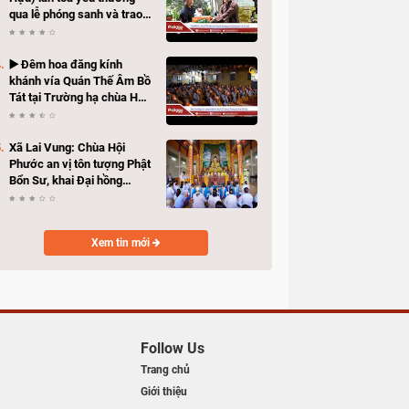
qua lễ phóng sanh và trao
quà hỗ trợ bà con có hoàn
cảnh khó khăn
▶️ Đêm hoa đăng kính
khánh vía Quán Thế Âm Bồ
Tát tại Trường hạ chùa Hải
Huệ
Xã Lai Vung: Chùa Hội
Phước an vị tôn tượng Phật
Bổn Sư, khai Đại hồng
chung
Xem tin mới
Follow Us
Trang chủ
Giới thiệu