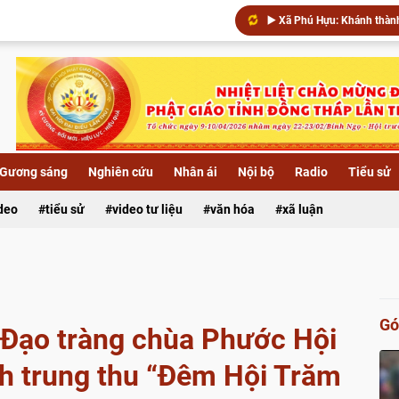
Chùa Khánh Linh (xã Phú Hự
▶️ Đêm hoa đăng kính khánh
Gương sáng
Nghiên cứu
Nhân ái
Nội bộ
Radio
Tiểu sử
Xã Lai Vung: Chùa Hội Phướ
ideo
tiểu sử
video tư liệu
văn hóa
xã luận
Gó
 Đạo tràng chùa Phước Hội
nh trung thu “Đêm Hội Trăm