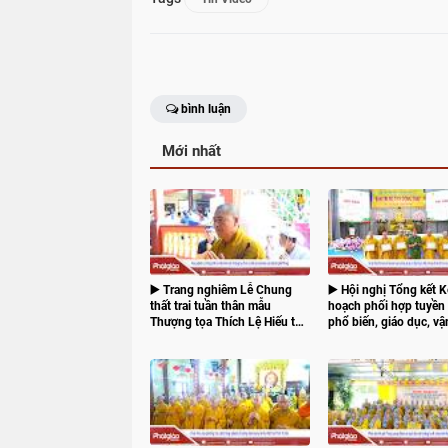
bình luận
Mới nhất
▶️ Trang nghiêm Lễ Chung
▶️ Hội nghị Tổng kết K
thất trai tuần thân mẫu
hoạch phối hợp tuyền 
Thượng tọa Thích Lệ Hiếu tại
phổ biến, giáo dục, v
chùa Bửu Lâm (phường Mỹ
Tăng, Ni, Phật tử tham
Phong)
đảm bảo trật tự an toà
thông giai đoạn 2023