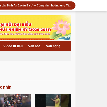
▶️ Xã Phú Hựu: Khánh thành cầu Bình An 2 (cầu Ba Ú) – Công trình hưởng ứng Tết quân dân năm 2026
▶️ Phật giáo Đồng Tháp vang vọng tiếng chuông trống tri ân - Kỷ niệm 79 năm ngày Thương binh Liệt sĩ 27/7/1947 - 27/7/2026
Xã Phú Hựu: Khánh thành cầu Bình An 2 (cầu Ba Ú) – Công trình hưởng ứng Tết quân dân năm 2026
▶️ Chùa Khánh Linh (xã Phú Hựu) lan tỏa yêu thương qua lễ phóng sanh và trao quà hỗ trợ bà con có hoàn cảnh khó khăn
Trang nghiêm khai mạc kỳ thi học kỳ II năm thứ hai Khóa X Trường Trung cấp Phật học Đồng Tháp
u) lan tỏa yêu thương qua lễ phóng sanh và trao quà
 vía Quán Thế Âm Bồ Tát tại Trường hạ chùa Hải Huệ
Trường hạ chùa Hải Huệ trang nghiêm tổ chức lễ thắp nến hoa đăng kính mừng Khánh vía Bồ Tát Quán Thế Âm Thành Đạo
Video tư liệu
Văn hóa
Văn nghệ
c an vị tôn tượng Phật Bổn Sư, khai Đại hồng chung
▶️ Xã Lai Vung: Chùa Hội Phước trang nghiêm Lễ an vị tôn tượng Phật Bổn Sư và khai Đại hồng chung
c nhìn