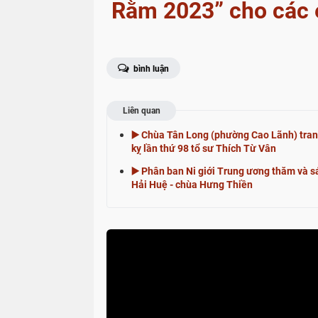
Rằm 2023” cho các e
bình luận
Liên quan
▶️ Chùa Tân Long (phường Cao Lãnh) tra
kỵ lần thứ 98 tổ sư Thích Từ Vân
▶️ Phân ban Ni giới Trung ương thăm và s
Hải Huệ - chùa Hưng Thiền