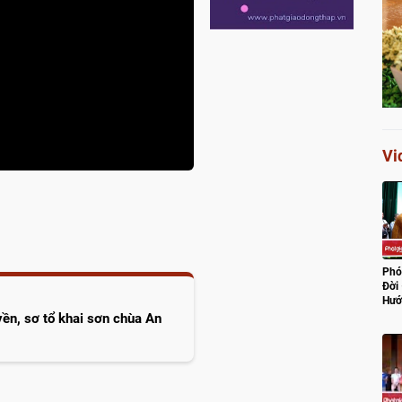
Vi
Phó
Đời
Hướ
Lũ
ền, sơ tổ khai sơn chùa An