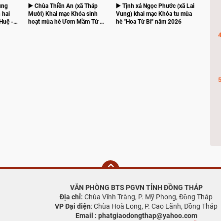
ung
▶️ Chùa Thiền An (xã Tháp
▶️ Tịnh xá Ngọc Phước (xã Lai
 hai
Mười) Khai mạc Khóa sinh
Vung) khai mạc Khóa tu mùa
Huệ -
hoạt mùa hè Ươm Mầm Từ Bi
hè "Hoa Từ Bi" năm 2026
Và Trí Tuệ lần II năm 2026
VĂN PHÒNG BTS PGVN TỈNH ĐỒNG THÁP
Địa chỉ
:
Chùa Vĩnh Tràng, P. Mỹ Phong, Đồng Tháp
VP Đại diện
: Chùa Hoà Long, P. Cao Lãnh, Đồng Tháp
Email : phatgiaodongthap@yahoo.com