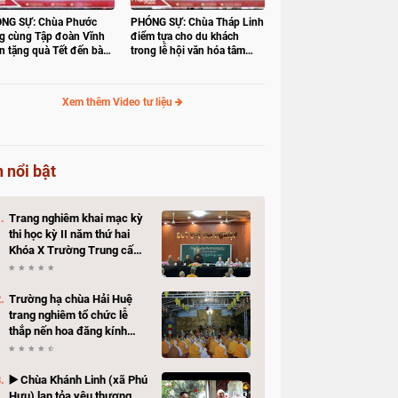
NG SỰ: Chùa Phước
PHÓNG SỰ: Chùa Tháp Linh
g cùng Tập đoàn Vĩnh
điểm tựa cho du khách
n tặng quà Tết đến bà
trong lễ hội văn hóa tâm
 có hoàn cảnh khó khăn
linh Gò Tháp
Xem thêm Video tư liệu
n nổi bật
Trang nghiêm khai mạc kỳ
thi học kỳ II năm thứ hai
Khóa X Trường Trung cấp
Phật học Đồng Tháp
Trường hạ chùa Hải Huệ
trang nghiêm tổ chức lễ
thắp nến hoa đăng kính
mừng Khánh vía Bồ Tát
Quán Thế Âm Thành Đạo
▶️ Chùa Khánh Linh (xã Phú
Hựu) lan tỏa yêu thương