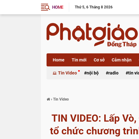
HOME
Thứ 5
6 Tháng 8 2026
Home
Tin mới
Cơ sở
Cảm nhận
Xã luận
Tin Video
nội bộ
radio
tin v
›
Tin Video
TIN VIDEO: Lấp Vò,
tổ chức chương trì