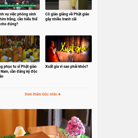
nh vụ việc phóng sinh
Cô giáo giảng về Phật giáo
him trắng, cần hiểu thế
gây nhiều tranh cãi
 cho đúng?
g phục tu sĩ Phật giáo
Xuất gia vì sao phải khóc?
t Nam, cần đăng ký độc
ền
Xem thêm Góc nhìn