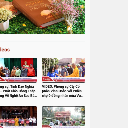
deos
ng sự: Tình Đạo Nghĩa
VIDEO: Phóng sự Cty Cổ
 – Phật Giáo Đồng Tháp
phần Vĩnh Hoàn với Phiên
ng Về Nghệ An Sau Bão
chợ 0 đồng nhân mùa Vu
lan báo hiếu tại chùa Cao
Minh