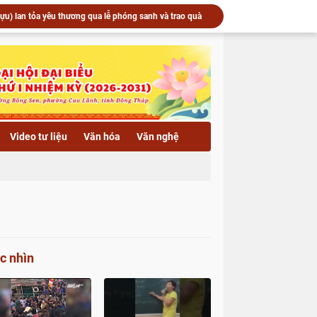
u) lan tỏa yêu thương qua lễ phóng sanh và trao quà
 vía Quán Thế Âm Bồ Tát tại Trường hạ chùa Hải Huệ
Trường hạ chùa Hải Huệ trang nghiêm tổ chức lễ thắp nến hoa đăng kính mừng Khánh vía Bồ Tát Quán Thế Âm Thành Đạo
c an vị tôn tượng Phật Bổn Sư, khai Đại hồng chung
▶️ Xã Lai Vung: Chùa Hội Phước trang nghiêm Lễ an vị tôn tượng Phật Bổn Sư và khai Đại hồng chung
▶️ Xã Phú Hựu: Khánh thành cầu Bình An 2 (cầu Ba Ú) – Công trình hưởng ứng Tết quân dân năm 2026
▶️ Phật giáo Đồng Tháp vang vọng tiếng chuông trống tri ân - Kỷ niệm 79 năm ngày Thương binh Liệt sĩ 27/7/1947 - 27/7/2026
Xã Phú Hựu: Khánh thành cầu Bình An 2 (cầu Ba Ú) – Công trình hưởng ứng Tết quân dân năm 2026
Video tư liệu
Văn hóa
Văn nghệ
▶️ Chùa Khánh Linh (xã Phú Hựu) lan tỏa yêu thương qua lễ phóng sanh và trao quà hỗ trợ bà con có hoàn cảnh khó khăn
Trang nghiêm khai mạc kỳ thi học kỳ II năm thứ hai Khóa X Trường Trung cấp Phật học Đồng Tháp
c nhìn