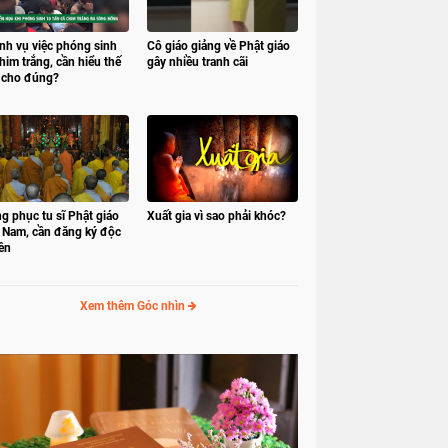
nh vụ việc phóng sinh
Cô giáo giảng về Phật giáo
him trắng, cần hiểu thế
gây nhiều tranh cãi
 cho đúng?
g phục tu sĩ Phật giáo
Xuất gia vì sao phải khóc?
t Nam, cần đăng ký độc
ền
Xem thêm Góc nhìn