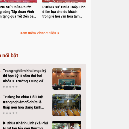
NG SỰ: Chùa Phước
PHÓNG SỰ: Chùa Tháp Linh
g cùng Tập đoàn Vĩnh
điểm tựa cho du khách
n tặng quà Tết đến bà
trong lễ hội văn hóa tâm
 có hoàn cảnh khó khăn
linh Gò Tháp
Xem thêm Video tư liệu
n nổi bật
Trang nghiêm khai mạc kỳ
thi học kỳ II năm thứ hai
Khóa X Trường Trung cấp
Phật học Đồng Tháp
Trường hạ chùa Hải Huệ
trang nghiêm tổ chức lễ
thắp nến hoa đăng kính
mừng Khánh vía Bồ Tát
Quán Thế Âm Thành Đạo
▶️ Chùa Khánh Linh (xã Phú
Hựu) lan tỏa yêu thương