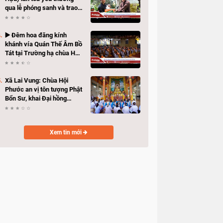
qua lễ phóng sanh và trao
quà hỗ trợ bà con có hoàn
cảnh khó khăn
▶️ Đêm hoa đăng kính
khánh vía Quán Thế Âm Bồ
Tát tại Trường hạ chùa Hải
Huệ
Xã Lai Vung: Chùa Hội
Phước an vị tôn tượng Phật
Bổn Sư, khai Đại hồng
chung
Xem tin mới