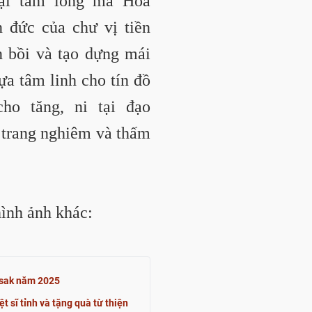
lại tấm lòng mà Hòa
 đức của chư vị tiền
n bồi và tạo dựng mái
ựa tâm linh cho tín đồ
ho tăng, ni tại đạo
ự trang nghiêm và thấm
ình ảnh khác:
esak năm 2025
t sĩ tỉnh và tặng quà từ thiện