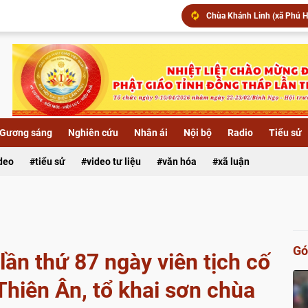
Chùa Khánh Linh (xã Phú Hự
▶️ Đêm hoa đăng kính khánh
Xã Lai Vung: Chùa Hội Phướ
Gương sáng
Nghiên cứu
Nhân ái
Nội bộ
Radio
Tiểu sử
ideo
tiểu sử
video tư liệu
văn hóa
xã luận
Gó
ần thứ 87 ngày viên tịch cố
hiên Ân, tổ khai sơn chùa