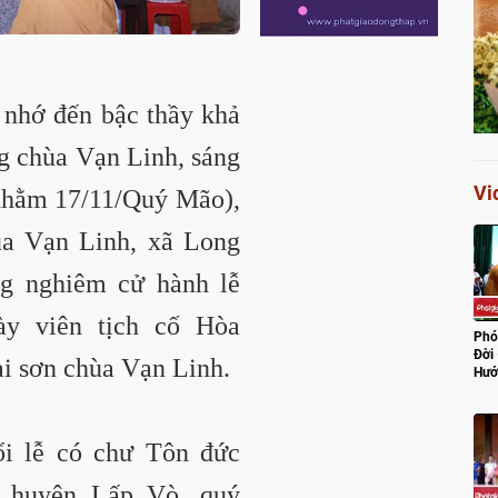
 nhớ đến bậc thầy khả
ng chùa Vạn Linh
, sáng
Vi
nhằm 17/11/Quý Mão),
hùa Vạn Linh, xã Long
g nghiêm cử hành lễ
ày viên tịch cố Hòa
Phó
Đời
ai sơn chùa Vạn Linh.
Hướ
Lũ
i lễ có chư Tôn đức
huyện Lấp Vò, quý