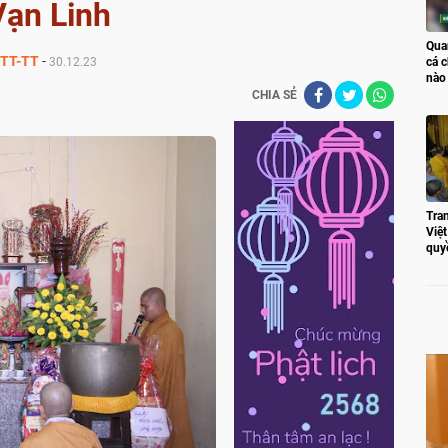
Vạn Linh
Qua
TT-TT
-
30.12.23
cá c
nào
CHIA SẺ
Tran
Việ
quy