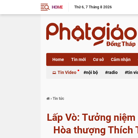
HOME
Thứ 6
7 Tháng 8 2026
Home
Tin mới
Cơ sở
Cảm nhận
Xã luận
Tin Video
nội bộ
radio
tin v
›
Tin tức
Lấp Vò: Tưởng niệm l
Hòa thượng Thích T