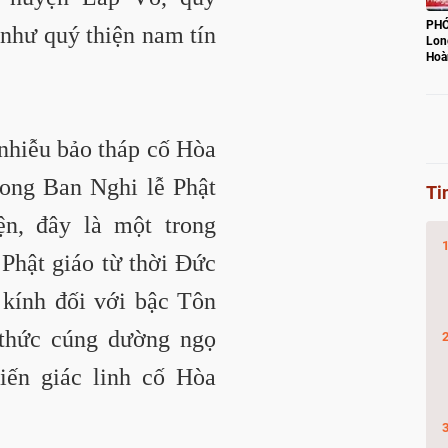
PHÓ
 như quý thiện nam tín
Lon
Hoà
con
 nhiễu bảo tháp cố Hòa
rong Ban Nghi lễ Phật
Ti
n, đây là một trong
 Phật giáo từ thời Đức
 kính đối với bậc Tôn
 thức cúng dường ngọ
iến giác linh cố Hòa