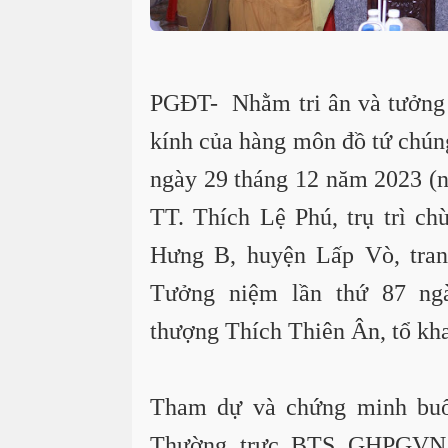
PGĐT-
Nhằm tri ân và tưởng
kính của hàng môn đồ tứ chú
ngày 29 tháng 12 năm 2023 (
TT. Thích Lệ Phú, trụ trì c
Hưng B, huyện Lấp Vò, tran
Tưởng niệm lần thứ 87 ng
thượng Thích Thiên Ân, tổ kh
Tham dự và chứng minh buổ
Thường trực BTS GHPGVN 