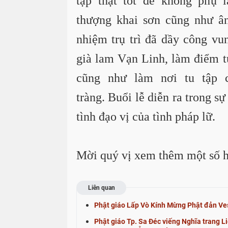
tập thật tốt để không phụ 
thượng khai sơn cũng như ân
nhiệm trụ trì đã dầy công vu
già lam Vạn Linh, làm điểm t
cũng như làm nơi tu tập c
tràng.
Buổi lễ diễn ra trong s
tình đạo vị của tình pháp lữ.
Mời quý vị xem thêm một số h
Liên quan
Phật giáo Lấp Vò Kính Mừng Phật đản V
Phật giáo Tp. Sa Đéc viếng Nghĩa trang Liệ