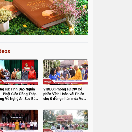
deos
ng sự: Tình Đạo Nghĩa
VIDEO: Phóng sự Cty Cổ
 – Phật Giáo Đồng Tháp
phần Vĩnh Hoàn với Phiên
ng Về Nghệ An Sau Bão
chợ 0 đồng nhân mùa Vu
lan báo hiếu tại chùa Cao
Minh