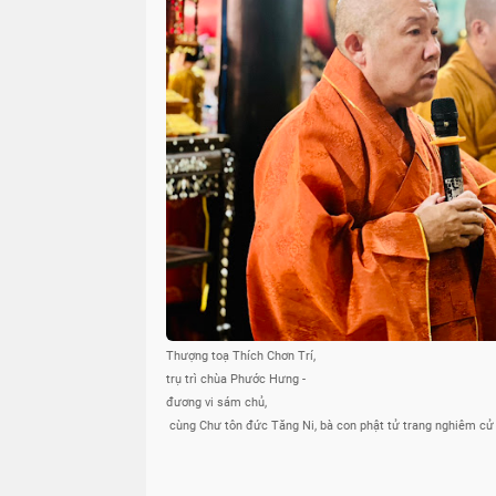
Thượng toạ Thích Chơn Trí,
trụ trì chùa Phước Hưng -
đương vi sám chủ,
cùng Chư tôn đức Tăng Ni, bà con phật tử trang nghiêm cử