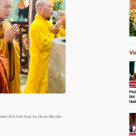
Vi
Phó
Đời
Hướ
Lũ
 hành lễ trì kinh Dược Sư cầu an đầu năm