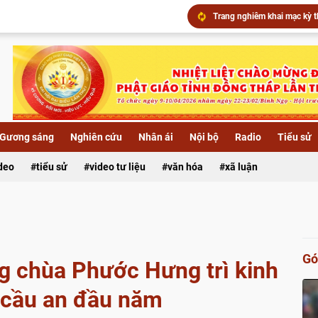
Chùa Khánh Linh (xã Phú Hự
▶️ Đêm hoa đăng kính khánh
Xã Lai Vung: Chùa Hội Phướ
Gương sáng
Nghiên cứu
Nhân ái
Nội bộ
Radio
Tiểu sử
ideo
tiểu sử
video tư liệu
văn hóa
xã luận
Gó
ng chùa Phước Hưng trì kinh
cầu an đầu năm