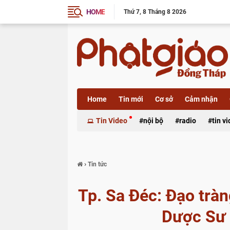
HOME
Thứ 7
8 Tháng 8 2026
Home
Tin mới
Cơ sở
Cảm nhận
Xã luận
Tin Video
nội bộ
radio
tin v
›
Tin tức
Tp. Sa Đéc: Đạo trà
Dược Sư 