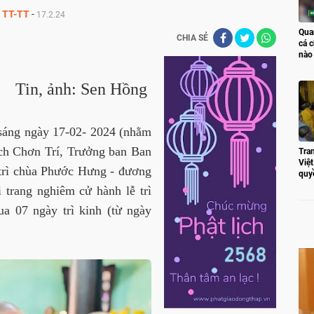
TT-TT
-
17.2.24
Qua
CHIA SẺ
cá c
nào
Tin, ảnh: Sen Hồng
sáng ngày 17-02- 2024 (nhằm
ch Chơn Trí, Trưởng ban Ban
Tran
Việ
 trì chùa Phước Hưng -
đương
quy
trang nghiêm cử hành lễ trì
qua 07 ngày trì kinh (từ ngày