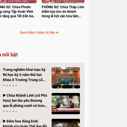
NG SỰ: Chùa Phước
PHÓNG SỰ: Chùa Tháp Linh
g cùng Tập đoàn Vĩnh
điểm tựa cho du khách
n tặng quà Tết đến bà
trong lễ hội văn hóa tâm
 có hoàn cảnh khó khăn
linh Gò Tháp
Xem thêm Video tư liệu
n nổi bật
Trang nghiêm khai mạc kỳ
thi học kỳ II năm thứ hai
Khóa X Trường Trung cấp
Phật học Đồng Tháp
▶️ Chùa Khánh Linh (xã Phú
Hựu) lan tỏa yêu thương
qua lễ phóng sanh và trao
quà hỗ trợ bà con có hoàn
cảnh khó khăn
▶️ Đêm hoa đăng kính
khánh vía Quán Thế Âm Bồ