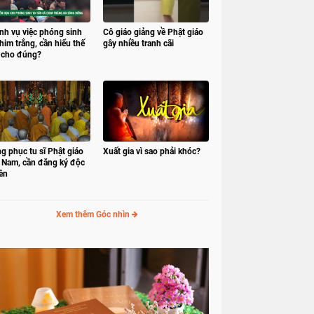
nh vụ việc phóng sinh
Cô giáo giảng về Phật giáo
him trắng, cần hiểu thế
gây nhiều tranh cãi
 cho đúng?
g phục tu sĩ Phật giáo
Xuất gia vì sao phải khóc?
t Nam, cần đăng ký độc
ền
Xem thêm Góc nhìn