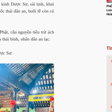
 kinh Dược Sư, sái tịnh, khai
PHÓ
ốc thái dân an, buổi lễ còn có
Lon
Hoà
con
hật, cầu nguyện tiêu trừ ách
 thái bình, nhân dân an lạc.
Ti
ược Sư: