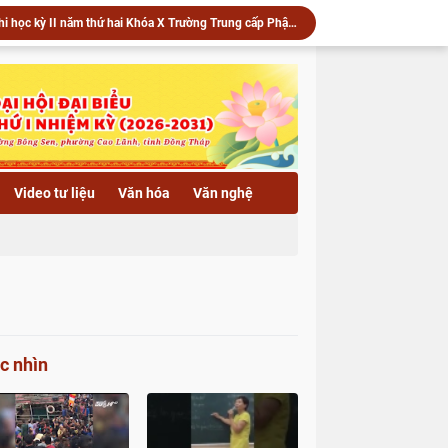
Trang nghiêm khai mạc kỳ thi học kỳ II năm thứ hai Khóa X Trường Trung cấp Phật học Đồng Tháp
u) lan tỏa yêu thương qua lễ phóng sanh và trao quà
 vía Quán Thế Âm Bồ Tát tại Trường hạ chùa Hải Huệ
Trường hạ chùa Hải Huệ trang nghiêm tổ chức lễ thắp nến hoa đăng kính mừng Khánh vía Bồ Tát Quán Thế Âm Thành Đạo
c an vị tôn tượng Phật Bổn Sư, khai Đại hồng chung
▶️ Xã Lai Vung: Chùa Hội Phước trang nghiêm Lễ an vị tôn tượng Phật Bổn Sư và khai Đại hồng chung
▶️ Xã Phú Hựu: Khánh thành cầu Bình An 2 (cầu Ba Ú) – Công trình hưởng ứng Tết quân dân năm 2026
▶️ Phật giáo Đồng Tháp vang vọng tiếng chuông trống tri ân - Kỷ niệm 79 năm ngày Thương binh Liệt sĩ 27/7/1947 - 27/7/2026
Video tư liệu
Văn hóa
Văn nghệ
Ban Trị sự GHPGVN tỉnh đón tiếp lãnh đạo Sở Nội vụ thăm Văn phòng 2 – chùa Hòa Long
▶️ Chùa Khánh Linh (xã Phú Hựu) lan tỏa yêu thương qua lễ phóng sanh và trao quà hỗ trợ bà con có hoàn cảnh khó khăn
c nhìn